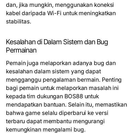
dan, jika mungkin, menggunakan koneksi
kabel daripada Wi-Fi untuk meningkatkan
stabilitas.
Kesalahan di Dalam Sistem dan Bug
Permainan
Pemain juga melaporkan adanya bug dan
kesalahan dalam sistem yang dapat
mengganggu pengalaman bermain. Penting
bagi pemain untuk melaporkan masalah ini
kepada tim dukungan BOS88 untuk
mendapatkan bantuan. Selain itu, memastikan
bahwa game selalu diperbarui ke versi
terbaru dapat membantu mengurangi
kemungkinan mengalami bug.