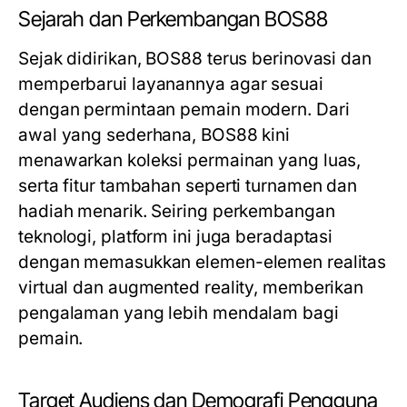
Sejarah dan Perkembangan BOS88
Sejak didirikan, BOS88 terus berinovasi dan
memperbarui layanannya agar sesuai
dengan permintaan pemain modern. Dari
awal yang sederhana, BOS88 kini
menawarkan koleksi permainan yang luas,
serta fitur tambahan seperti turnamen dan
hadiah menarik. Seiring perkembangan
teknologi, platform ini juga beradaptasi
dengan memasukkan elemen-elemen realitas
virtual dan augmented reality, memberikan
pengalaman yang lebih mendalam bagi
pemain.
Target Audiens dan Demografi Pengguna