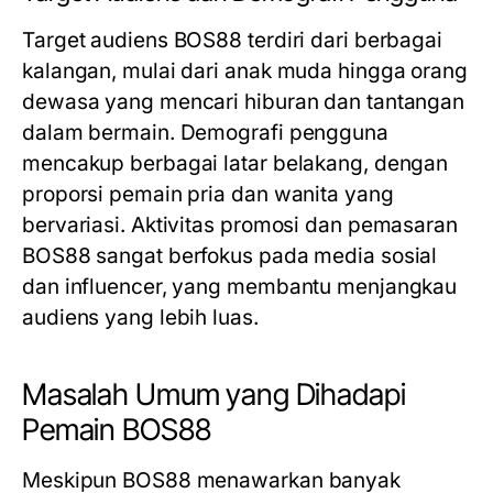
Target audiens BOS88 terdiri dari berbagai
kalangan, mulai dari anak muda hingga orang
dewasa yang mencari hiburan dan tantangan
dalam bermain. Demografi pengguna
mencakup berbagai latar belakang, dengan
proporsi pemain pria dan wanita yang
bervariasi. Aktivitas promosi dan pemasaran
BOS88 sangat berfokus pada media sosial
dan influencer, yang membantu menjangkau
audiens yang lebih luas.
Masalah Umum yang Dihadapi
Pemain BOS88
Meskipun BOS88 menawarkan banyak