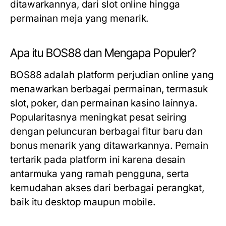
ditawarkannya, dari slot online hingga
permainan meja yang menarik.
Apa itu BOS88 dan Mengapa Populer?
BOS88 adalah platform perjudian online yang
menawarkan berbagai permainan, termasuk
slot, poker, dan permainan kasino lainnya.
Popularitasnya meningkat pesat seiring
dengan peluncuran berbagai fitur baru dan
bonus menarik yang ditawarkannya. Pemain
tertarik pada platform ini karena desain
antarmuka yang ramah pengguna, serta
kemudahan akses dari berbagai perangkat,
baik itu desktop maupun mobile.