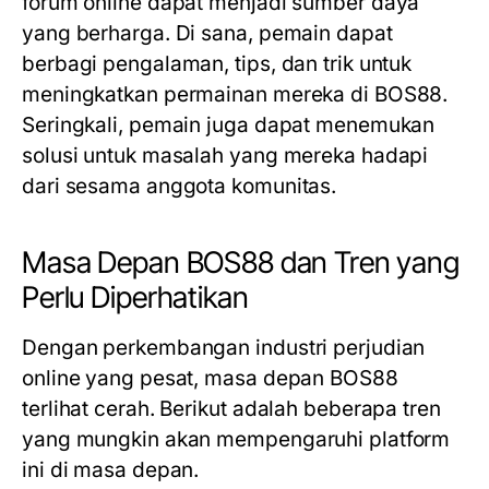
forum online dapat menjadi sumber daya
yang berharga. Di sana, pemain dapat
berbagi pengalaman, tips, dan trik untuk
meningkatkan permainan mereka di BOS88.
Seringkali, pemain juga dapat menemukan
solusi untuk masalah yang mereka hadapi
dari sesama anggota komunitas.
Masa Depan BOS88 dan Tren yang
Perlu Diperhatikan
Dengan perkembangan industri perjudian
online yang pesat, masa depan BOS88
terlihat cerah. Berikut adalah beberapa tren
yang mungkin akan mempengaruhi platform
ini di masa depan.