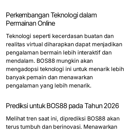
Perkembangan Teknologi dalam
Permainan Online
Teknologi seperti kecerdasan buatan dan
realitas virtual diharapkan dapat menjadikan
pengalaman bermain lebih interaktif dan
mendalam. BOS88 mungkin akan
mengadopsi teknologi ini untuk menarik lebih
banyak pemain dan menawarkan
pengalaman yang lebih menarik.
Prediksi untuk BOS88 pada Tahun 2026
Melihat tren saat ini, diprediksi BOS88 akan
terus tumbuh dan berinovasi. Menawarkan