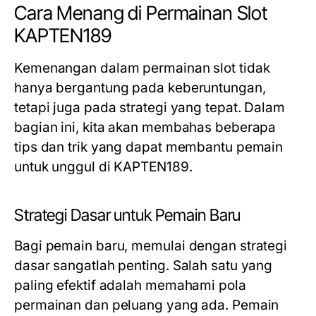
Cara Menang di Permainan Slot
KAPTEN189
Kemenangan dalam permainan slot tidak
hanya bergantung pada keberuntungan,
tetapi juga pada strategi yang tepat. Dalam
bagian ini, kita akan membahas beberapa
tips dan trik yang dapat membantu pemain
untuk unggul di KAPTEN189.
Strategi Dasar untuk Pemain Baru
Bagi pemain baru, memulai dengan strategi
dasar sangatlah penting. Salah satu yang
paling efektif adalah memahami pola
permainan dan peluang yang ada. Pemain