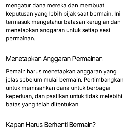
mengatur dana mereka dan membuat
keputusan yang lebih bijak saat bermain. Ini
termasuk mengetahui batasan kerugian dan
menetapkan anggaran untuk setiap sesi
permainan.
Menetapkan Anggaran Permainan
Pemain harus menetapkan anggaran yang
jelas sebelum mulai bermain. Pertimbangkan
untuk memisahkan dana untuk berbagai
keperluan, dan pastikan untuk tidak melebihi
batas yang telah ditentukan.
Kapan Harus Berhenti Bermain?