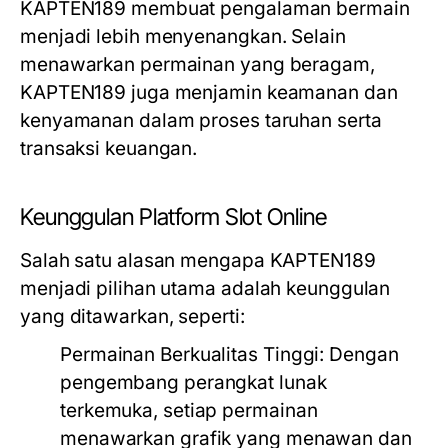
KAPTEN189 membuat pengalaman bermain
menjadi lebih menyenangkan. Selain
menawarkan permainan yang beragam,
KAPTEN189 juga menjamin keamanan dan
kenyamanan dalam proses taruhan serta
transaksi keuangan.
Keunggulan Platform Slot Online
Salah satu alasan mengapa KAPTEN189
menjadi pilihan utama adalah keunggulan
yang ditawarkan, seperti:
Permainan Berkualitas Tinggi:
Dengan
pengembang perangkat lunak
terkemuka, setiap permainan
menawarkan grafik yang menawan dan