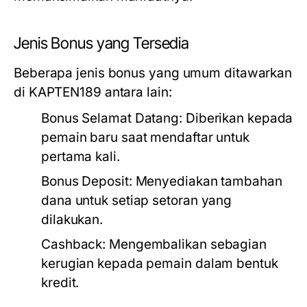
Jenis Bonus yang Tersedia
Beberapa jenis bonus yang umum ditawarkan
di KAPTEN189 antara lain:
Bonus Selamat Datang:
Diberikan kepada
pemain baru saat mendaftar untuk
pertama kali.
Bonus Deposit:
Menyediakan tambahan
dana untuk setiap setoran yang
dilakukan.
Cashback:
Mengembalikan sebagian
kerugian kepada pemain dalam bentuk
kredit.