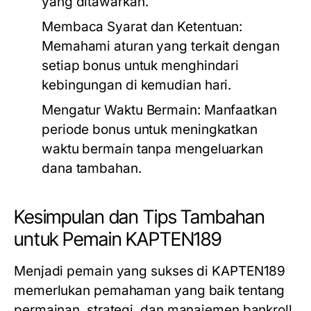
yang ditawarkan.
Membaca Syarat dan Ketentuan:
Memahami aturan yang terkait dengan
setiap bonus untuk menghindari
kebingungan di kemudian hari.
Mengatur Waktu Bermain:
Manfaatkan
periode bonus untuk meningkatkan
waktu bermain tanpa mengeluarkan
dana tambahan.
Kesimpulan dan Tips Tambahan
untuk Pemain KAPTEN189
Menjadi pemain yang sukses di KAPTEN189
memerlukan pemahaman yang baik tentang
permainan, strategi, dan manajemen bankroll