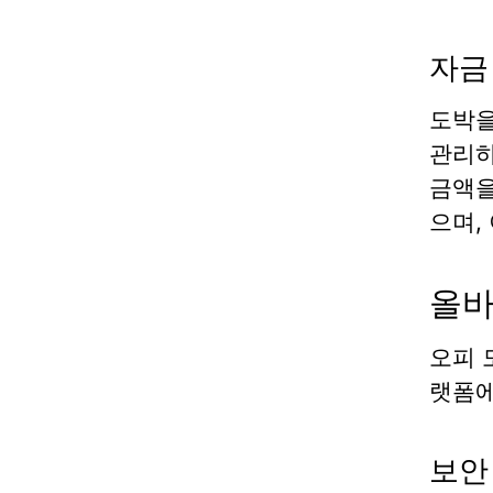
자금
도박을
관리하
금액을
으며,
올바
오피 
랫폼에
보안