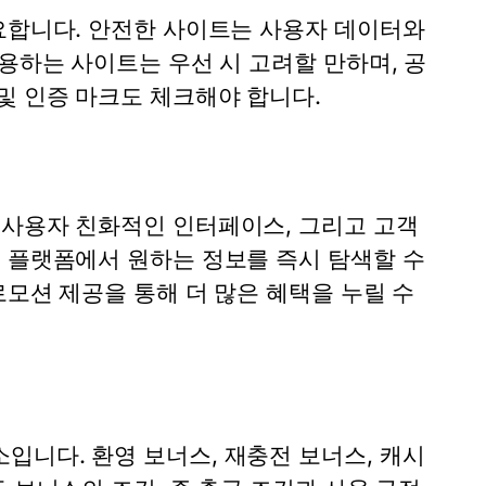
중요합니다. 안전한 사이트는 사용자 데이터와
사용하는 사이트는 우선 시 고려할 만하며, 공
및 인증 마크도 체크해야 합니다.
 사용자 친화적인 인터페이스, 그리고 고객
는 플랫폼에서 원하는 정보를 즉시 탐색할 수
로모션 제공을 통해 더 많은 혜택을 누릴 수
입니다. 환영 보너스, 재충전 보너스, 캐시