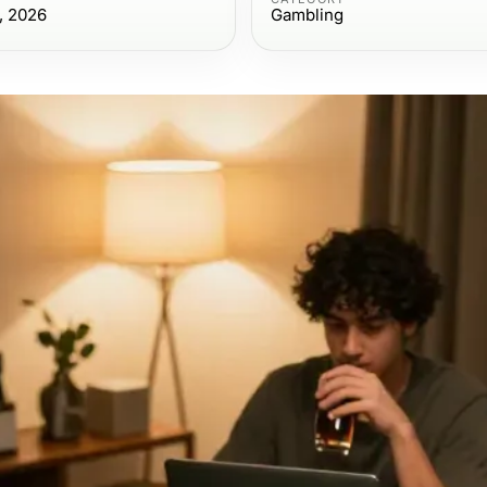
, 2026
Gambling