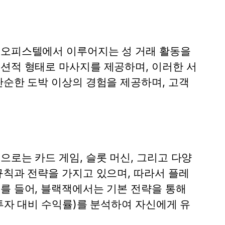
 오피스텔에서 이루어지는 성 거래 활동을
이션적 형태로 마사지를 제공하며, 이러한 서
단순한 도박 이상의 경험을 제공하며, 고객
으로는 카드 게임, 슬롯 머신, 그리고 다양
규칙과 전략을 가지고 있으며, 따라서 플레
를 들어, 블랙잭에서는 기본 전략을 통해
(투자 대비 수익률)를 분석하여 자신에게 유